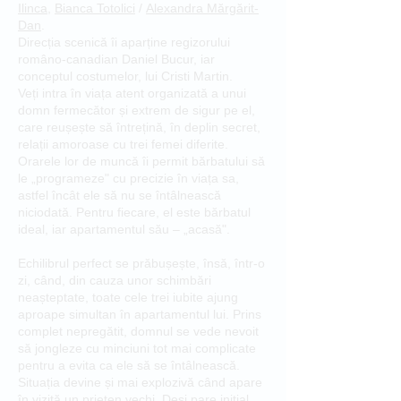
Ilinca
,
Bianca Totolici
/
Alexandra Mărgărit-
Dan
.
Direcția scenică îi aparține regizorului
româno-canadian Daniel Bucur, iar
conceptul costumelor, lui Cristi Martin.
Veți intra în viața atent organizată a unui
domn fermecător și extrem de sigur pe el,
care reușește să întrețină, în deplin secret,
relații amoroase cu trei femei diferite.
Orarele lor de muncă îi permit bărbatului să
le „programeze" cu precizie în viața sa,
astfel încât ele să nu se întâlnească
niciodată. Pentru fiecare, el este bărbatul
ideal, iar apartamentul său – „acasă".
Echilibrul perfect se prăbușește, însă, într-o
zi, când, din cauza unor schimbări
neașteptate, toate cele trei iubite ajung
aproape simultan în apartamentul lui. Prins
complet nepregătit, domnul se vede nevoit
să jongleze cu minciuni tot mai complicate
pentru a evita ca ele să se întâlnească.
Situația devine și mai explozivă când apare
în vizită un prieten vechi. Deși pare inițial