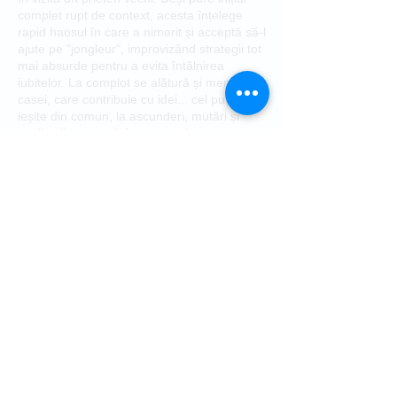
complet rupt de context, acesta înțelege
rapid haosul în care a nimerit și acceptă să-l
ajute pe "jongleur", improvizând strategii tot
mai absurde pentru a evita întâlnirea
iubitelor. La complot se alătură și menajera
casei, care contribuie cu idei... cel puțin
ieșite din comun, la ascunderi, mutări și
explicații care mai de care mai extravagate
și mai neverosimile.
Succesiunea de situații hilare, iubite
ascunse și ieșiri neprevăzute funcționează
doar parțial, haosul revenind aproape după
fiecare acțiune.
Pe fondul acestor încurcături, apare o
surpriză ce-l are ca personaj principal pe...
prietenul tocmai sosit, adăugând încă un
element neașteptat într-o farsă deja
explozivă.
Finalul aduce o rezolvare aparent ordonată
a dezastrului, lăsând în urmă o lecție
comică despre minciună, iubire și
fragilitatea planurilor „perfecte".