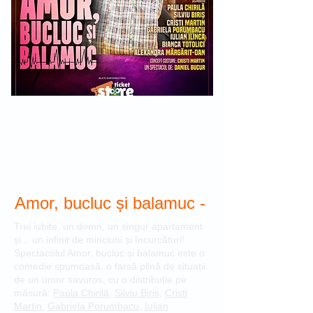
Amor, bucluc și balamuc -
Trei iubite, un domn, un singur apartament
și... un infinit de minciuni și încurcături!
Spectacolul Amor, bucluc și balamuc este o
comedie spumoasă, o farsă plină de situații
de un umor savuros, cu o distribuție pe
măsură:
Paula Chirilă
,
Silviu Biriș
,
Cristi
Martin
,
Gabriela Porumbacu
,
Iulian