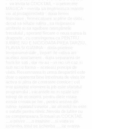
- va invita la COCKTAIL – o petrecere
MAGICA – menita sa implineasca marele
vis al protagonistelor : doua femei
frumoase , fermecatoare si pline de viata ,
decid sa refuze rutina , sa risipeasca
umbrele si sa spulbere neimplinirile
trecutului , sperand fiecare o noua sansa la
dragoste , cu convingerea ca PENTRU
IUBIRE NU E NICIODATA PREA TARZIU.
FLAVIA SI GIANNA – doua prietene
temperamentale , impart de cativa ani
acelasi apartament , dupa separarea de
fostii lor soti , dar nu au – in nici un caz si
sub nici o forma – aceleasi principii de
viata. Resemnarea in urma despartirii este
doar o aparenta bine intretinuta de viata lor
activa si plina de contraste comice : cel
mai asteptat moment la job este sfarsitul
programului , vacantele au in spate luni
intregi de economii, pentru diete ratate
exista croiala pe bie , pentru iesirea din
rutina- spalatul vaselor , iar alcoolul nu este
o solutie pentru nimic.Nevoia de iubire nu
se compenseaza.Si totusi un COCKTAIL
…o privire ….o intalnire …si viata se
schimba, totul se schimba ….iar marea