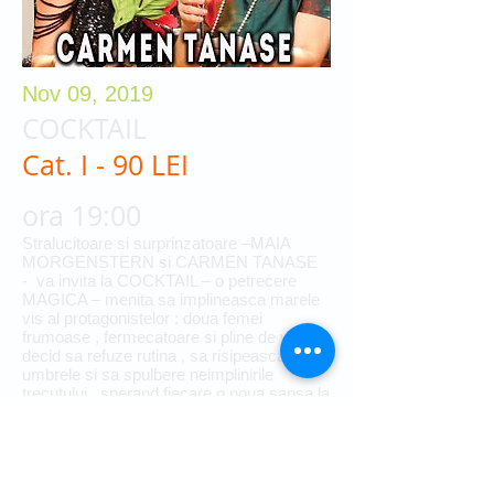
Nov 09, 2019
COCKTAIL
Cat. I - 90 LEI
ora 19:00
Stralucitoare si surprinzatoare –MAIA
MORGENSTERN si CARMEN TANASE
- va invita la COCKTAIL – o petrecere
MAGICA – menita sa implineasca marele
vis al protagonistelor : doua femei
frumoase , fermecatoare si pline de viata ,
decid sa refuze rutina , sa risipeasca
umbrele si sa spulbere neimplinirile
trecutului , sperand fiecare o noua sansa la
dragoste , cu convingerea ca PENTRU
IUBIRE NU E NICIODATA PREA TARZIU.
FLAVIA SI GIANNA – doua prietene
temperamentale , impart de cativa ani
acelasi apartament , dupa separarea de