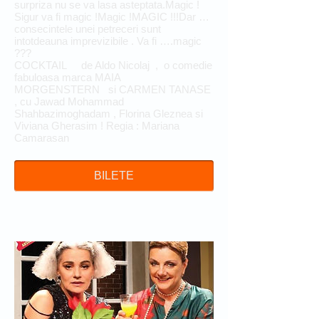
surpriza nu se va lasa asteptata.Magic !
Sigur va fi magic !Magic !MAGIC !!!Dar …
consecintele unei petreceri sunt
intotdeauna imprevizibile . Va fi ….magic
???
COCKTAIL de Aldo Nicolaj , o comedie
fabuloasa marca MAIA
MORGENSTERN si CARMEN TANASE
, cu Jawad Mohammad
Shahbazimoghadam , Florina Gleznea si
Viviana Gherasim ! Regia : Mariana
Camarasan
BILETE