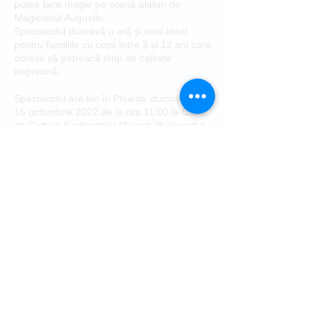
putea face magie pe scenă alaturi de
Magicianul Augustin.
Spectacolul durează o oră și este ideal
pentru familiile cu copii între 3 și 12 ani care
doresc să petreacă timp de calitate
împreună.
Spectacolul are loc în Ploiești, duminică , pe
16 octombrie 2022 de la ora 11:00 la Casa
de Cultura Sindicatelor Ploiesti (Bulevardul
Republicii, 65).
Biletele sunt disponibile online pe Bilet.ro
sau la casa de bilete în ziua spectacolului,
cu două ore înainte de începerea
spectacolului.
Va rugam sa rezervați biletele din timp!
Preturi Bilete:
Categoria I - 70 lei
Categoria II - 6
0 lei