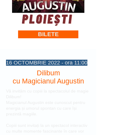
BILETE
16 OCTOMBRIE 2022 - ora 11:00
Dilibum
cu Magicianul Augustin
Vă invităm cu copiii la spectacolul de magie
Dilibum!
Magicianul Augustin este cunoscut pentru
energia și umorul spontan cu care își
prezintă magiile.
Copiii sunt invitați la un spectacol interactiv
cu multe momente fascinante în care vor