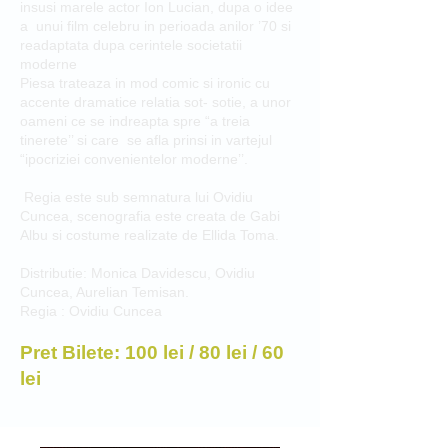
insusi marele actor Ion Lucian, dupa o idee
a unui film celebru in perioada anilor ’70 si
readaptata dupa cerintele societatii
moderne
Piesa trateaza in mod comic si ironic cu
accente dramatice relatia sot- sotie, a unor
oameni ce se indreapta spre “a treia
tinerete’’ si care se afla prinsi in vartejul
“ipocriziei convenientelor moderne’’.
Regia este sub semnatura lui Ovidiu
Cuncea, scenografia este creata de Gabi
Albu si costume realizate de Ellida Toma.
Distributie: Monica Davidescu, Ovidiu
Cuncea, Aurelian Temisan.
Regia : Ovidiu Cuncea
Pret Bilete: 100 lei / 80 lei / 60
lei