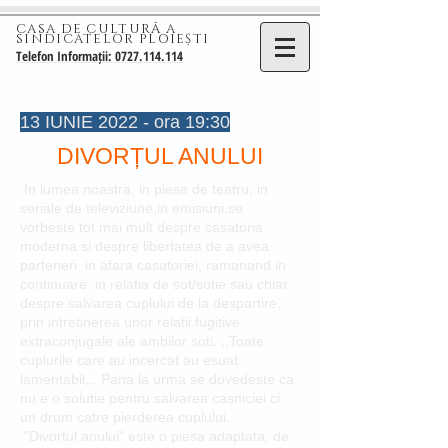
CASA DE CULTURĂ A
SINDICATELOR PLOIEȘTI
Telefon Informații: 0727.114.114
13 IUNIE 2022 - ora 19:30
DIVORȚUL ANULUI
In lumea noastra, in piese de teatru, in
seriale de televiziune,in emisiuni,se
vorbeste tot mai mult despre casatoria
moderna si despre libertatea de a avea
parteneri in afara casatoriei, ramanand in
continuare in relatia de sot/sotie sau chiar
despre salvarea cuplului de la despartire,
prin intretinerea unor relatii fugitive
extraconjugale ale ambilor soti. ,,Toate
cuplurile care au incercat au esuat
lamentabil,,. Pana la urma se dovedeste ca
nu e o solutie pentru salvarea casniciei ci
un drum catre pierderea cuplului.
"Divortul anului" este o piesa adaptata, de