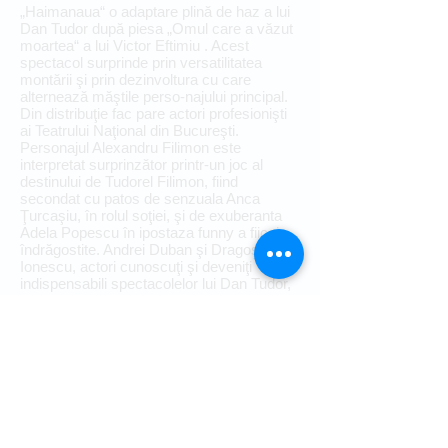
„Haimanaua“ o adaptare plină de haz a lui
Dan Tudor după piesa „Omul care a văzut
moartea“ a lui Victor Eftimiu . Acest
spectacol surprinde prin versatilitatea
montării şi prin dezinvoltura cu care
alternează măştile perso-najului principal.
Din distribuţie fac pare actori profesionişti
ai Teatrului Naţional din Bucureşti.
Personajul Alexandru Filimon este
interpretat surprinzător printr-un joc al
destinului de Tudorel Filimon, fiind
secondat cu patos de senzuala Anca
Ţurcaşiu, în rolul soţiei, şi de exuberanta
Adela Popescu în ipostaza funny a fiicei
îndrăgostite. Andrei Duban şi Dragoş
Ionescu, actori cunoscuţi şi deveniţi
indispensabili spectacolelor lui Dan Tudor,
dau siguranţă şi savoare comică acestei
noi puneri în scenă.
Astfel, cu prilejul acestui spectacol,
publicul se poate bucura din plin de
întâlnirea cu unii dintre cei mai iubiţi actori
români de comedie.
BIlete disponibile numai la casa de ibilete a
Casei Sindicatelor