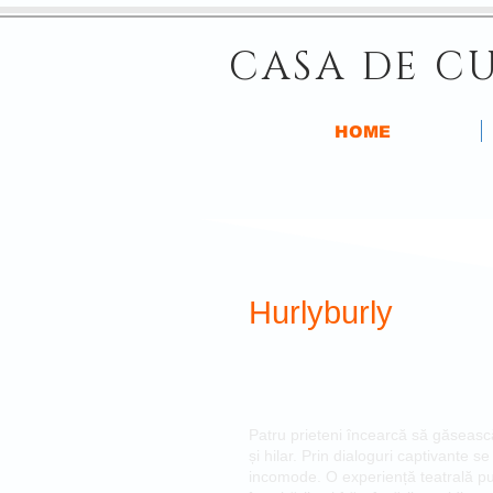
CASA DE CU
HOME
Hurlyburly
Patru prieteni încearcă să găsească
și hilar. Prin dialoguri captivante s
incomode. O experiență teatrală put