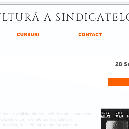
LTURĂ A SINDICATEL
CURSURI
CONTACT
28 S
 sensul vieții lor, dar eșuează în mod spectaculos
e dezvaluie conflicte interioare și adevăruri
ernică ce reflectă, într-un mod provocator,