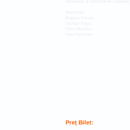
întrebările și frământările cotidiene
Distributie:
Bogdan Farcaș
George Ivașcu
Florin Busuioc
Ioan Paraschiv
Preț Bilet: