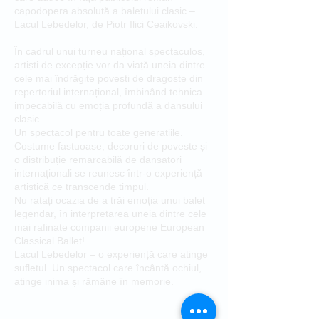
capodopera absolută a baletului clasic –
Lacul Lebedelor, de Piotr Ilici Ceaikovski.
În cadrul unui turneu național spectaculos,
artiști de excepție vor da viață uneia dintre
cele mai îndrăgite povești de dragoste din
repertoriul internațional, îmbinând tehnica
impecabilă cu emoția profundă a dansului
clasic.
Un spectacol pentru toate generațiile.
Costume fastuoase, decoruri de poveste și
o distribuție remarcabilă de dansatori
internaționali se reunesc într-o experiență
artistică ce transcende timpul.
Nu ratați ocazia de a trăi emoția unui balet
legendar, în interpretarea uneia dintre cele
mai rafinate companii europene European
Classical Ballet!
Lacul Lebedelor – o experiență care atinge
sufletul. Un spectacol care încântă ochiul,
atinge inima și rămâne în memorie.