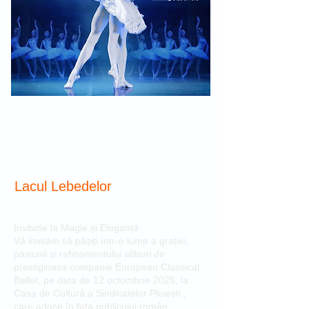
Lacul Lebedelor
Invitație la Magie și Eleganță
Vă invităm să pășiți într-o lume a grației,
pasiunii și rafinamentului alături de
prestigioasa companie European Classical
Ballet, pe data de 12 octombrie 2025, la
Casa de Cultură a Sindicatelor Ploiești ,
care aduce în fața publicului român