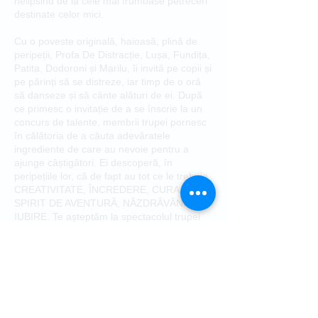
nelipsind de la cele mai frumoase petreceri
destinate celor mici.
Cu o poveste originală, haioasă, plină de
peripeții, Profa De Distracție, Lușa, Fundița,
Patita, Dodoroni și Marilu, îi invită pe copii și
pe părinți să se distreze, iar timp de o oră
să danseze și să cânte alături de ei. După
ce primesc o invitație de a se înscrie la un
concurs de talente, membrii trupei pornesc
în călătoria de a căuta adevăratele
ingrediente de care au nevoie pentru a
ajunge câștigători. Ei descoperă, în
peripețiile lor, că de fapt au tot ce le trebuie,
CREATIVITATE, ÎNCREDERE, CURAJ,
SPIRIT DE AVENTURĂ, NĂZDRĂVĂNIE și
IUBIRE. Te așteptăm la spectacolul trupei
MARILI din orașul tău. Nu rata distracția!
Spectacolul este recomandat de: Itsy Bitsy
FM și Social Moms.
ATENȚIE! Se filmează! În timpul
spectacolului realizăm fotografii și materiale
video.