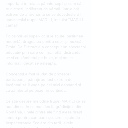
important în relația părinte-copil și cum să
te distrezi, indiferent de vârstă, într-o oră
extrem de antrenantă ce se dovedește a fi
spectacolul trupei MARILI, intitulat "MARILI
cântă!".
Folosindu-și super-jocurile știute, pasiunea
neoprită, dragostea pentru copii și muzică,
Profa' De Distracție a conceput un spectacol
educativ prin care cei mici, află, distrându-
se și cu zâmbetul pe buze, mai multe
informații decât se așteaptă.
Conceptul a fost lăudat de profesorii
participanți, părinții au fost extrem de
încântați să îi vadă pe cei mici dansând și
cu zâmbetul pe buze, în continuu.
Se știe despre melodiile trupei MARILI că se
aud din ce în ce mai des în grădinițele din
România, unele dintre ele fiind alese drept
imnuri pentru campanii școlare inițiate de
Inspectoratele Școlare din țară, altele