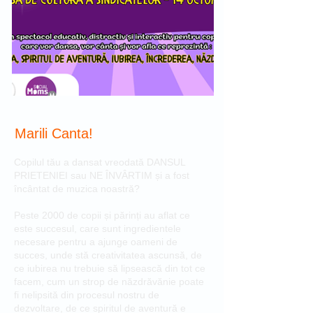
Marili Canta!
Copilul tău a dansat vreodată DANSUL
PRIETENIEI sau NE ÎNVÂRTIM și a fost
încântat de muzica noastră?
Peste 2000 de copii și părinți au aflat ce
este succesul, care sunt ingredientele
necesare pentru a ajunge oameni de
succes, unde stă creativitatea ascunsă, de
ce iubirea nu trebuie să lipsească din tot ce
facem, cum un strop de năzdrăvănie poate
fi nelipsită din procesul nostru de
dezvoltare, de ce spiritul de aventură e