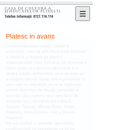
CASA DE CULTURĂ A
SINDICATELOR PLOIEȘTI
Telefon Informații: 0727.114.114
Platesc in avans
O familie de actori celebri, aflată la
maturitate, care se află într-o criză familială
și artistică, o femeie de afaceri
experimentată, care încearcă să consume o
iubire toxica si o pasiune devorantă si o
tânără actriță, debusolată, care dorește să-
și asigure viitorul. Toate cele 4 personaje în
care este cu neputință să nu te regăsești,
printre răsturnari de situații, pendulări și
asumări, dau naștere unui spectacol de
excepție, cu o distribuție pe măsură:
Carmen Tănase, Mircea Rusu, Emilia
Popescu, Anca Dumitra / Anca Bianca
Popescu.
Într-un cuvânt, o comedie spumoasă,
condimentată cu ingrediente ce țin de