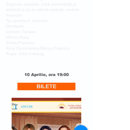
dragoste, pasiune, criză existențială și
artistică și, nu în ultimă instanță, confort
financiar!
Tip spectacol: comedie
Distributie:
Carmen Tănase
Mircea Rusu
Emilia Popescu
Anca Dumitra/Ana Bianca Popescu
Regia: Gelu Colceag
10 Aprilie, ora 19:00
BILETE