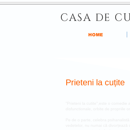
CASA DE CU
HOME
Prieteni la cuțite
"Prieteni la cutite",este o comedie
disfunctionale, orbite de propriile orgo
Pe de o parte, celebra psihanalistă
vedetelor, nu numai că divorțează 