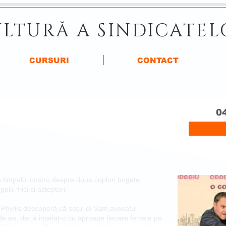
LTURĂ A SINDICATEL
CURSURI
CONTACT
04
 a timpului nostru despre doua cupluri bogate,
lii, frici si asteptari.
 Phyllis descoperă că soțul ei Sam,avocatul
de ea, dar a inselat-o cu aproape fiecare femeie pe