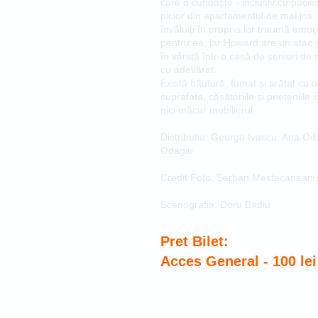
care o cunoaște - inclusiv cu pacien
picior din apartamentul de mai jos. Î
învăluiți în propria lor traumă emo
pentru ea, iar Howard are un atac 
în vârstă într-o casă de seniori de
cu adevărat.
Există băutură, fumat și arătat cu de
suprafata, căsătoriile și prieteniil
nici măcar mobilierul.
Distributie: George Ivascu, Ana O
Odagiu
Credit Foto: Serban Mestecanean
Scenografia: Doru Badiu
Pret Bilet:
Acces General - 1
00
lei