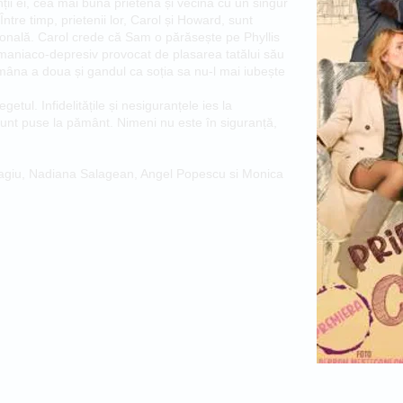
ții ei, cea mai buna prietena și vecina cu un singur
ntre timp, prietenii lor, Carol și Howard, sunt
țională. Carol crede că Sam o părăsește pe Phyllis
maniaco-depresiv provocat de plasarea tatălui său
 mâna a doua și gandul ca soția sa nu-l mai iubește
getul. Infidelitățile și nesiguranțele ies la
e sunt puse la pământ. Nimeni nu este în siguranță,
dagiu, Nadiana Salagean, Angel Popescu si Monica
u