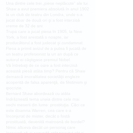
Una dintre cele trei „piese neplăcute” ale lui
Shaw a avut premiera absolută în anul 1902
la un club de teatru din Londra, unde s-a
jucat doar de două ori şi a fost interzisă
vreme de 32 de ani.
Trupa care a jucat piesa în 1905, la New
York, a fost arestată o noapte, iar
producătorul a fost judecat şi condamnat.
Piesa a primit avizul de a putea fi jucată de
un teatru profesionist la un an după ce
autorul ei câştigase premiul Nobel.
Vă întrebaţi de ce oare a fost interzisă
această piesă atâta timp? Pentru că Shaw
demască imoralitatea societăţii engleze
acoperită de falsa aparenţă, de filistinism şi
ipocrizie.
Bernard Shaw abordează cu atâta
îndrăzneală tema uneia dintre cele mai
vechi meserii din lume: prostituţia. Căci ce
este doamna Warren, cea care s-a
înconjurat de mister, decât o fostă
prostituată, devenită matroană de bordel?
Nimic altceva decât un personaj care