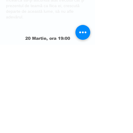
încearcă să-şi ascundă atât trecutul cât şi
prezentul de teamă ca fiica ei, crescută
departe de această lume, să nu afle
adevărul.
20 Martie, ora 19:00
BILETE