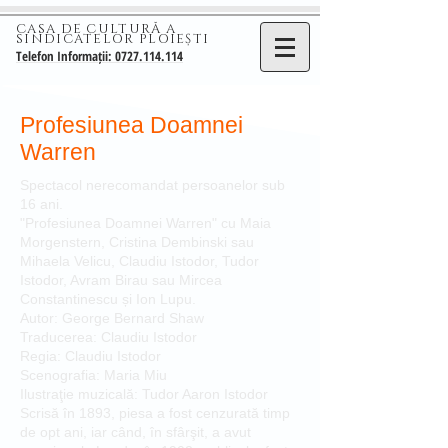
CASA DE CULTURĂ A
SINDICATELOR PLOIEȘTI
Telefon Informații: 0727.114.114
Profesiunea Doamnei
Warren
Spectacol nerecomandat persoanelor sub
16 ani.
"Profesiunea Doamnei Warren" cu Maia
Morgenstern, Cristina Dembinski sau
Mihaela Velicu, Claudiu Istodor, Tudor
Istodor, Avram Birau sau Mircea
Constantinescu și Ion Lupu.
Autor: George Bernard Shaw
Traducerea: Claudiu Istodor
Regia: Claudiu Istodor
Scenografia: Maria Miu
Ilustraţie muzicală: Tudor Aaron Istodor
Scrisă în 1893, piesa a fost cenzurată timp
de opt ani, iar când, în sfârşit, a avut