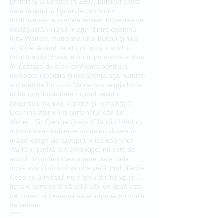
premiera la Londra în 1902, publicul a fost
de-a dreptul indignat de conţinutul
controversat la vremea aceea. Povestea se
desfăşoară în jurul relaţiei dintre doamna
Kitty Warren, matroana unui bordel şi fiica
ei, Vivie. Având ca atuuri umorul acid şi
intuiţia abilă, Shaw le pune pe mamă şi fiică
în ipostaza de a se confrunta pentru a
demasca ipocrizia şi decadenţa aşa-numitei
societăţi de bon ton. Va rezista relaţia lor în
urma unei lupte date în jurul sexului,
dragostei, banilor, carierei şi moralităţii?
Doamna Warren și partenerul său de
afaceri, Sir George Crafts (Claudiu Istodor),
administrează diverse bordeluri situate în
marile orașe ale Europei. Fiica doamnei
Warren, școlită la Cambridge, nu este de
acord cu profesiunea mamei sale, cele
două având viziuni asupra vieții total diferite.
Ceea ce urmează nu e greu de închipuit…
fiecare consideră că stilul său de viață este
cel corect și încearcă să-și impună punctele
de vedere.
*****