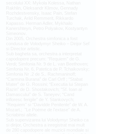
secolului XX: Mykola Kolessa, Nathan
Rakhlin, Oleksandr Klimov, Gennady
Rozhdestvensky, Isaac Pain, Stefan
Turchak, Arild Remmerit, Rikkardo
Kapasso. Herman Adler, Mykhailo
Kanershteyn, Petro Polyakov, Kostyantyn
Simeonov.
Din 2005, Orchestra simfonica a fost
condusa de Volodymyr Sheiko – Dirijor Sef
si Director artistic.
Sub bagheta sa, orchestra a interpretat
capodopere precum: “Requiem” de G.
Verdi; Simfonia Nr. 9 de L. van Beethoven;
Simfonia Nr. 6, Patetica de P. Tchaikovsky;
Simfonia Nr .2 de S.. Rachmaninoff;
“Carmina Burana” de Carl Orff ; “Stabat
Mater” de G. Rossini; “Executia lui Stepan
Razin” de D. Shostakovich; “Sf. Ioan al
Damascului” de S. Taneyev; “Cand
infloresc ferigile” de Y. Stankovych;
"Requiem" si “Davidde Penitente” de W. A.
Mozart.; "Le Poème de l'extase" de A.
Scriabinsi altele.
Sub supervizarea lui Volodymyr Sheiko ca
si dirijor, Orchestra a inregistrat mai mult
de 280 capodopere ale muzicii mondiale si