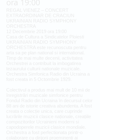
ora 19:00
REGAL VIENEZ – CONCERT
EXTRAORDINAR DE CRACIUN
UKRAINIAN RADIO SYMPHONY
ORCHESTRA
12 Decembrie 2019 ora 19:00
Casa de Cultura a Sindicatelor Ploiesti
UKRAINIAN RADIO SYMPHONY
ORCHESTRA este recunoscuta pentru
arta sa pe plan national si international.
Timp de mai multe decenii, activitatea
Orchestrei a contribuit la imbogatirea
tezaurului culturii nationale muzicale.
Orchestra Simfonica Radio din Ucraina a
fost creata in 5 Octombrie 1929.
Colectivul a produs mai mult de 10 mii de
înregistrări muzicale simfonice pentru
Fondul Radio din Ucraina în decursul celor
88 ani de istorie creativa abundenta. A fost
creata o colecție unica, care cuprinde
lucrările muzicii clasice naționale, creațiile
compozitorilor Ucrainieni moderni si
capodoperele muzicii clasice mondiale.
Orchestra a fost perfectionata printr-o
colaborare cu dirijorii proeminenți ai