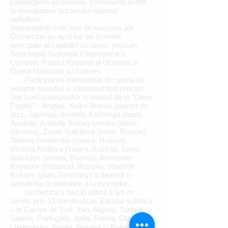
capodopere ucrainiene, contribuind astfel
la imbogatirea tezaurului national
radiofonic.
Interpretarile cele mai de success ale
Orchestrei au avut loc pe scenele
principale al capitalei Ucrainei, precum
Societatea Naționala Filarmonica a
Ucrainei, Palatul National al Ucrainei si
Opera Nationala a Ucrainei.
Participarea interpretilor de opera de
renume mondial si instrumentiști precum
Jon Lord (compozitor si pianist de la “Deep
Purple” – Anglia), Keiko Matsui (pianist de
jazz, Japonia), Anatoliy Kocherga (bass,
Austria), Anatoliy Solovyanenko (tenor,
Ukraina), Zurab Sotkilava (tenor, Russia),
Tatiana Grindenko (vioara, Russia),
Victoria Mullova (vioara, Austria), Liana
Isakadze (vioara, Russia), Alexander
Knyazev (violoncel, Russia), Vladimir
Krainev (pian, Germany) a devenit o
adevărata împodobire a concertelor.
Orchestra a fost in ultimii 6 ani in
turneu prin 12 tari din Asia, Europa si Africa
– in Correa de Sud, Iran, Algeria, Tunisia,
Spania, Portugalia, Italia, Franta, Olanda,
Luxemburg, Belgia, Polonia si Belarus.