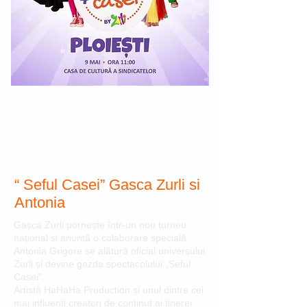
“ Seful Casei” Gasca Zurli si
Antonia
Gașca Zurli pornește într-un nou turneu
național și anunță o colaborare specială.
Antonia Grigore se alătură oficial universului
Zurli și devine gazda spectacolului „Șeful
Casei”.
Artistă HaHaHa Production și unul dintre cei
mai influenți creatori de conținut ai tinerei