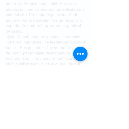
generații, Antonia este iubită de copii și
adolescenți pentru energia, autenticitatea și
talentul său. Prezența ei pe scena Zurli
aduce o punte naturală între generații și o
experiență modernă, aproape de publicul
de astăzi.
„Șeful Casei” este un spectacol interactiv,
construit în jurul ideii de leadership pozitiv în
familie. Prin joc, muzică și momente pline
de umor, personajele descoperă ce
înseamnă să fii responsabil, să încurajezi,
să îți susții prietenii și să ai curajul de a-ți
face vocea auzită.
Cu cântece îndrăgite, multă participare din
partea copiilor și o poveste actuală, „Șeful
Casei” este un show educativ și plin de
energie, dedicat întregii familii.
Pr
eț
B
ilet:
Categoria I - 250 lei
Categoria II - 120 lei